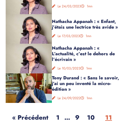
Le 24/03/2023
1mn
Nathacha Appanah : « Enfant,
j’étais une lectrice très avide »
Le 17/03/2023
1mn
Nathacha Appanah : «
L’actualité, c’est le dehors de
l’écrivain »
Le 10/03/2023
1mn
Tony Durand : « Sans le savoir,
j’ai un peu inventé la micro-
édition »
Le 24/09/2022
1mn
« Précédent
1
…
9
10
11