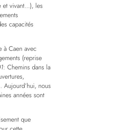
 et vivant…), les
sements
des capacités
ée à Caen avec
gements (reprise
01
: Chemins dans la
uvertures,
.). Aujourd’hui, nous
ines années sont
aisement que
our cette