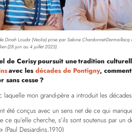
de Dinah Louda (Veolia) prise par Sabine Chardonnet-Darmaillacq a
ien (28 juin au 4 juillet 2025).
l de Cerisy poursuit une tradition culturel
ins
avec les
décades de Pontigny
, comment
r sans cesse ?
c laquelle mon grand-père a introduit les décade
 ont été conçus avec un sens net de ce qui manque
e ce qu’elle cherche, s’ils sont soutenus par un
nt » (Paul Desjardins,1910)