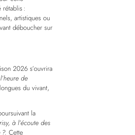
 rétablis :
nels, artistiques ou
uvant déboucher sur
aison 2026 s’ouvrira
 l’heure de
 longues du vivant,
oursuivant la
isy, à l’écoute des
n ?.
Cette