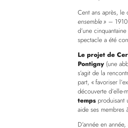
Cent ans après, l
ensemble »
– 1910…
d’une cinquantaine
spectacle a été con
Le projet de Cer
Pontigny
(une abb
s’agit de la rencon
part, « favoriser l’
découverte d’elle-m
temps
produisant u
aide ses membres à
D’année en année, av