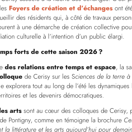
 les
Foyers de création et d’échanges
ont été
ueillir des résidents qui, à côté de travaux person
courent à une démarche de création collective po
tion culturelle à l’intention d’un public élargi.
emps forts de cette saison 2026 ?
ne
des relations entre temps et espace
, la s
olloque
de Cerisy sur les S
ciences de la terre
à
le explorera tout au long de l’été les dynamiques
erritoires et les devenirs démocratiques.
les arts
sont au cœur des colloques de Cerisy, p
e de Pontigny, comme en témoigne la brochure
Cer
 la littérature et les arts aujourd’hui pour demai