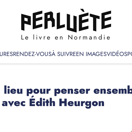
Le livre en Normandie
URES
RENDEZ-VOUS
À SUIVRE
EN IMAGES
VIDÉOS
P
n lieu pour penser ensemb
 avec Édith Heurgon