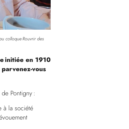
u colloque Rouvrir des
le initiée en 1910
 parvenez-vous
s de Pontigny :
 à la société
 dévouement