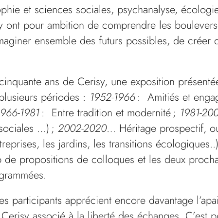
hie et sciences sociales, psychanalyse, écologie
y ont pour ambition de comprendre les boulever
maginer ensemble des futurs possibles, de créer 
cinquante ans de Cerisy, une exposition présent
plusieurs périodes :
1952-1966
: Amitiés et enga
1966-1981
: Entre tradition et modernité ;
1981-20
 sociales …) ;
2002-2020
… Héritage prospectif, o
reprises, les jardins, les transitions écologiques.
de propositions de colloques et les deux procha
rogrammées.
es participants apprécient encore davantage l’ap
 Cerisy associé à la liberté des échanges. C’est p