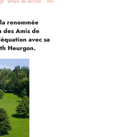
Temps de lecture : 7mn
nt la renommée
on des Amis de
déquation avec sa
ith Heurgon.