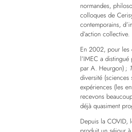
normandes, philosop
colloques de Ceris
contemporains, d’i
d’action collective.
En 2002, pour les 
l’IMEC a distingué 
par A. Heurgon) ;
diversité (sciences
expériences (les ent
recevons beaucoup 
déjà quasiment p
Depuis la COVID, l
produit un séjour à