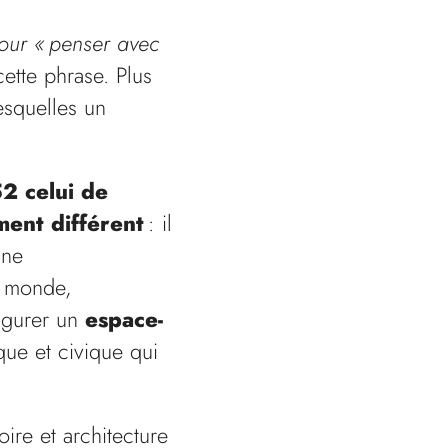
our « penser avec
tte phrase. Plus
esquelles un
2 celui de
ent différent
: il
une
le monde,
figurer un
espace-
ue et civique qui
oire et architecture