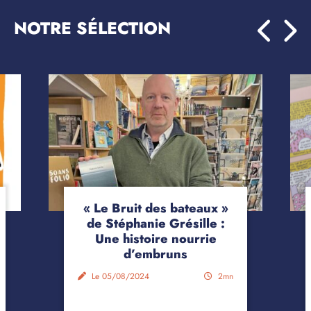
NOTRE SÉLECTION
« Le Bruit des bateaux »
de Stéphanie Grésille :
Une histoire nourrie
d’embruns
Le 05/08/2024
2mn