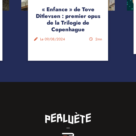
« Enfance » de Tove
Ditlevsen : premier opus
de la Trilogie de
Copenhague
Le 09/08/2024
2mn
—