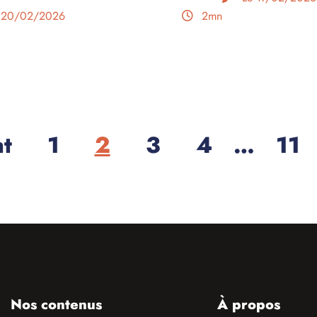
 20/02/2026
2mn
t
1
2
3
4
…
11
Nos contenus
À propos