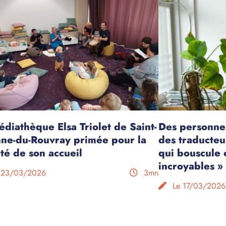
édiathèque Elsa Triolet de Saint-
Des personne
nne-du-Rouvray primée pour la
des traducteu
ité de son accueil
qui bouscule 
incroyables »
 23/03/2026
3mn
Le 17/03/2026