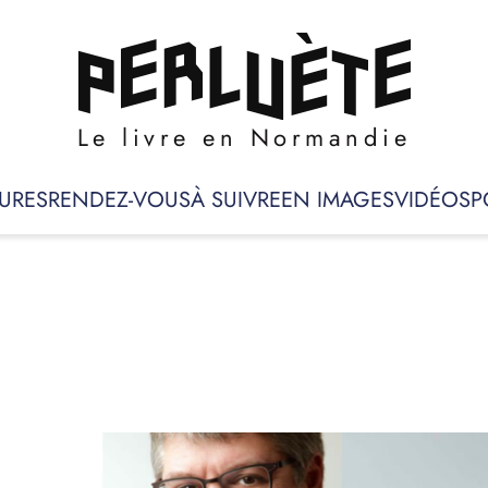
Le livre en Normandie
URES
RENDEZ-VOUS
À SUIVRE
EN IMAGES
VIDÉOS
P