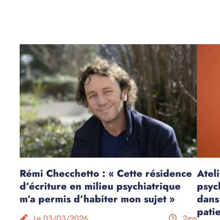
Rémi Checchetto : « Cette résidence
Ateli
d’écriture en milieu psychiatrique
psych
m’a permis d’habiter mon sujet »
dans
pati
Le 03/03/2026
2mn