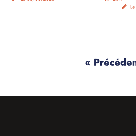
Le
« Précéden