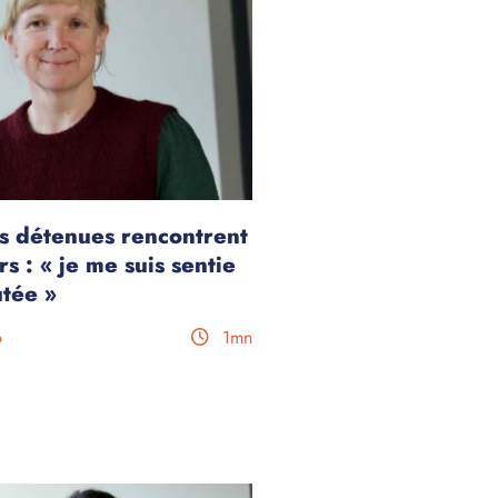
s détenues rencontrent
s : « je me suis sentie
tée »
6
1mn