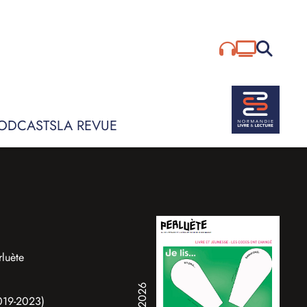
Rechercher :
ODCASTS
LA REVUE
rluète
2019-2023)