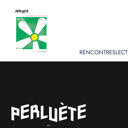
RENCONTRES
LECT
—