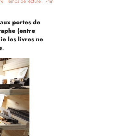
Temps de lecture : 7mn
 aux portes de
graphe (entre
e les livres ne
e
.