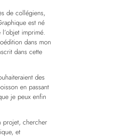
ès de collégiens,
·Graphique est né
 l’objet imprimé.
croédition dans mon
scrit dans cette
ouhaiteraient des
 boisson en passant
que je peux enfin
 projet, chercher
que, et