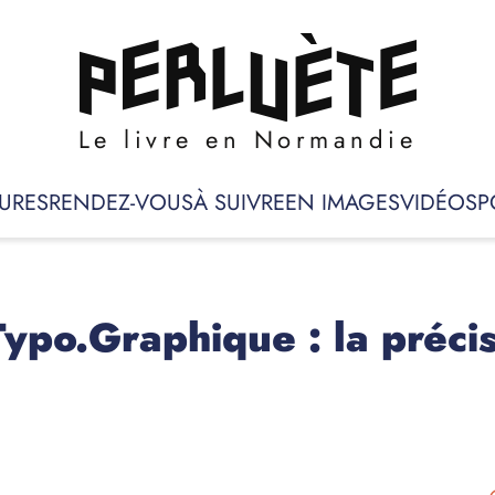
Le livre en Normandie
URES
RENDEZ-VOUS
À SUIVRE
EN IMAGES
VIDÉOS
P
Typo.Graphique : la préci