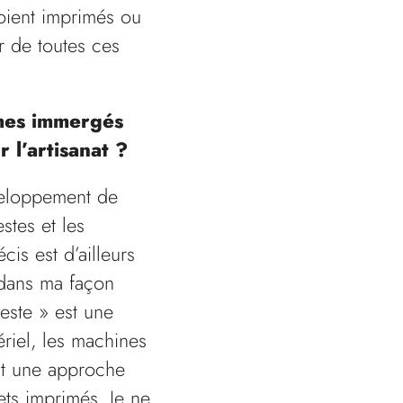
oient imprimés ou
r de toutes ces
mmes immergés
 l’artisanat ?
éveloppement de
estes et les
cis est d’ailleurs
 dans ma façon
este » est une
ériel, les machines
ent une approche
ts imprimés. Je ne