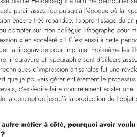
sse platine Heidelberg il a fallu me débrouiller se
cela paraît assez fou puisqu’à l’époque où la typ
ion encore très répandue, l’apprentissage durait 
 pu compter sur mon collègue lithographe pour m
ession « en accéléré » ! C’est aussi à cette périod
er la linogravure pour imprimer moi-même les illu
tre linogravure et typographie sont d’ailleurs asse
techniques d’impression artisanales fut une révéla
rt que je pouvais gérer entièrement le processus
vais, c’est-à-dire faire concrètement exister une
de la conception jusqu’à la production de l’objet 
autre métier à côté, pourquoi avoir voulu 
 ?