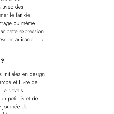
n avec des
ner le fait de
ettrage ou même
car cette expression
ssion artisanale, la
 ?
 initiales en design
tampe et Livre de
 je devais
n petit livret de
e journée de