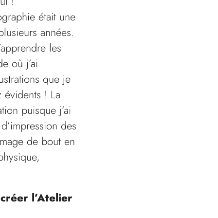
ul !
ographie était une
plusieurs années.
’apprendre les
e où j’ai
strations que je
z évidents ! La
tion puisque j’ai
 d’impression des
 image de bout en
physique,
créer l’Atelier