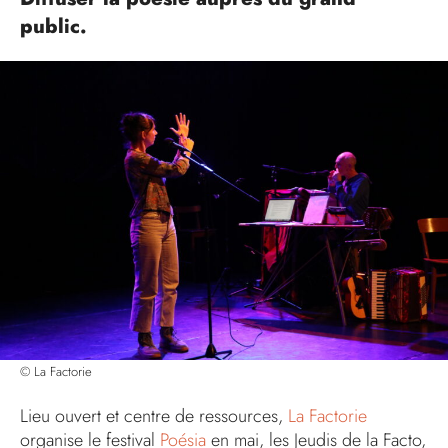
public.
© La Factorie
Lieu ouvert et centre de ressources,
La Factorie
organise le festival
Poésia
en mai, les Jeudis de la Facto,