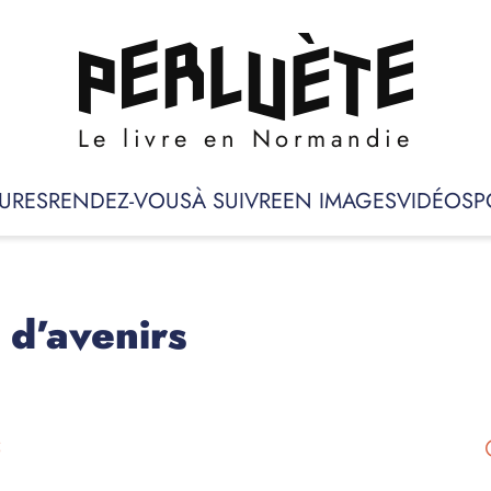
Le livre en Normandie
URES
RENDEZ-VOUS
À SUIVRE
EN IMAGES
VIDÉOS
P
s d’avenirs
5