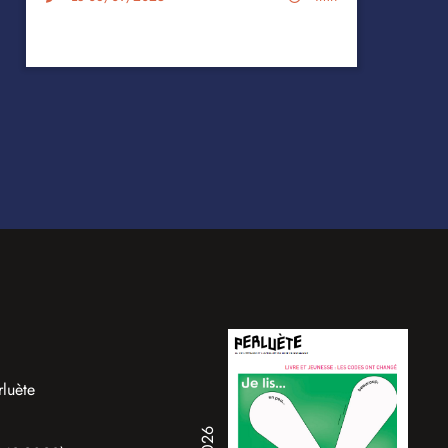
rluète